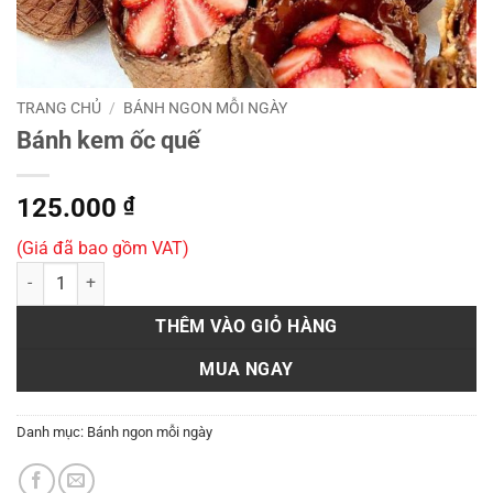
TRANG CHỦ
/
BÁNH NGON MỖI NGÀY
Bánh kem ốc quế
125.000
₫
(Giá đã bao gồm VAT)
Bánh kem ốc quế số lượng
THÊM VÀO GIỎ HÀNG
MUA NGAY
Danh mục:
Bánh ngon mỗi ngày