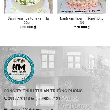
Bánh kem hoa tone xanh lá
bánh kem hoa nhí tông hồng
20cm
N9
360.000
₫
270.000
₫
CÔNG TY TNHH THUẬN TRƯỜNG PHONG
0917770118
hoặc
0983021215
hmcake2016@gmail.com