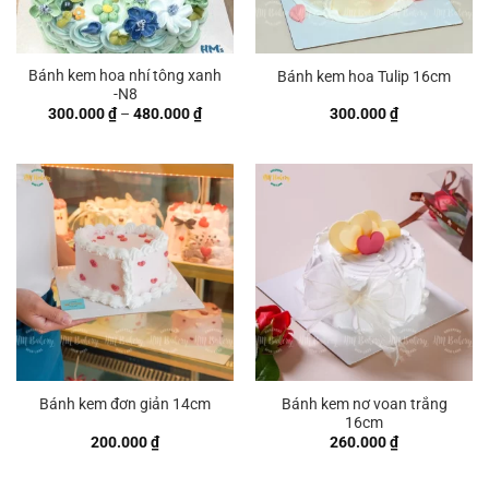
Bánh kem hoa nhí tông xanh
Bánh kem hoa Tulip 16cm
-N8
Khoảng
300.000
₫
–
480.000
₫
300.000
₫
giá:
từ
300.000 ₫
đến
480.000 ₫
Bánh kem nơ voan trắng
Bánh kem đơn giản 14cm
16cm
200.000
₫
260.000
₫