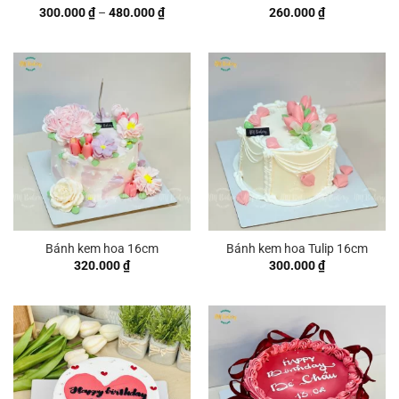
Khoảng
300.000
₫
–
480.000
₫
260.000
₫
giá:
từ
300.000 ₫
đến
480.000 ₫
Bánh kem hoa 16cm
Bánh kem hoa Tulip 16cm
320.000
₫
300.000
₫