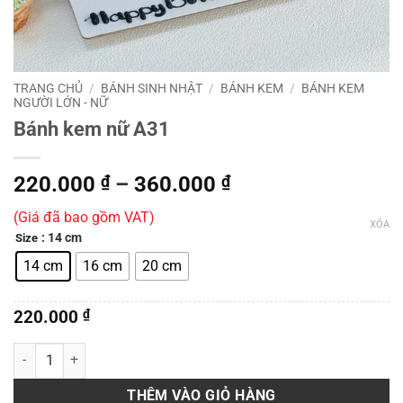
TRANG CHỦ
/
BÁNH SINH NHẬT
/
BÁNH KEM
/
BÁNH KEM
NGƯỜI LỚN - NỮ
Bánh kem nữ A31
Khoảng
220.000
₫
–
360.000
₫
giá:
(Giá đã bao gồm VAT)
từ
XÓA
: 14 cm
Size
220.000 ₫
đến
14 cm
16 cm
20 cm
360.000 ₫
220.000
₫
Bánh kem nữ A31 số lượng
THÊM VÀO GIỎ HÀNG