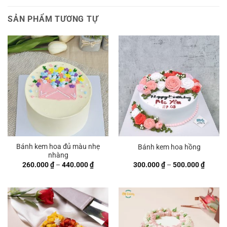
SẢN PHẨM TƯƠNG TỰ
Bánh kem hoa đủ màu nhẹ
Bánh kem hoa hồng
nhàng
Khoảng
Khoản
260.000
₫
–
440.000
₫
300.000
₫
–
500.000
₫
giá:
giá:
từ
từ
260.000 ₫
300.00
đến
đến
440.000 ₫
500.00