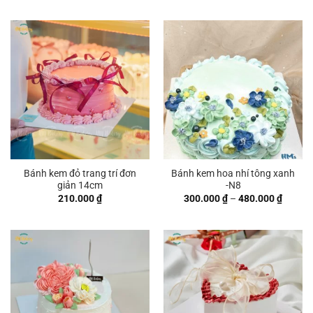
Bánh kem đỏ trang trí đơn
Bánh kem hoa nhí tông xanh
giản 14cm
-N8
Khoản
210.000
₫
300.000
₫
–
480.000
₫
giá:
từ
300.00
đến
480.00