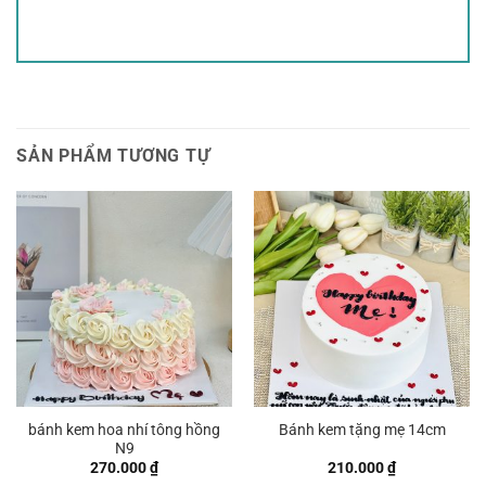
SẢN PHẨM TƯƠNG TỰ
bánh kem hoa nhí tông hồng
Bánh kem tặng mẹ 14cm
N9
270.000
₫
210.000
₫