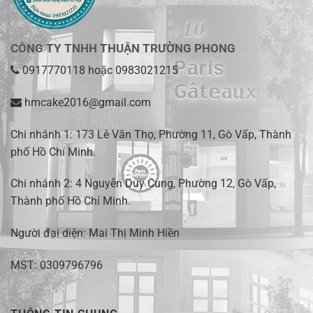
CÔNG TY TNHH THUẬN TRƯỜNG PHONG
0917770118
hoặc
0983021215
hmcake2016@gmail.com
Chi nhánh 1:
173 Lê Văn Thọ, Phường 11, Gò Vấp, Thành
phố Hồ Chí Minh
.
Chi nhánh 2:
4 Nguyễn Duy Cung, Phường 12, Gò Vấp,
Thành phố Hồ Chí Minh.
Người đại diện: Mai Thị Minh Hiền
MST: 0309796796