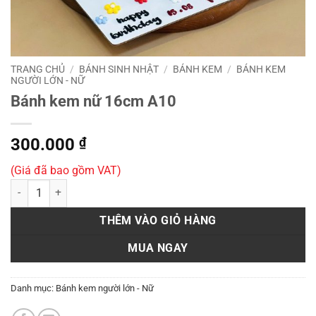
TRANG CHỦ
/
BÁNH SINH NHẬT
/
BÁNH KEM
/
BÁNH KEM
NGƯỜI LỚN - NỮ
Bánh kem nữ 16cm A10
300.000
₫
(Giá đã bao gồm VAT)
Bánh kem nữ 16cm A10 số lượng
THÊM VÀO GIỎ HÀNG
MUA NGAY
Danh mục:
Bánh kem người lớn - Nữ