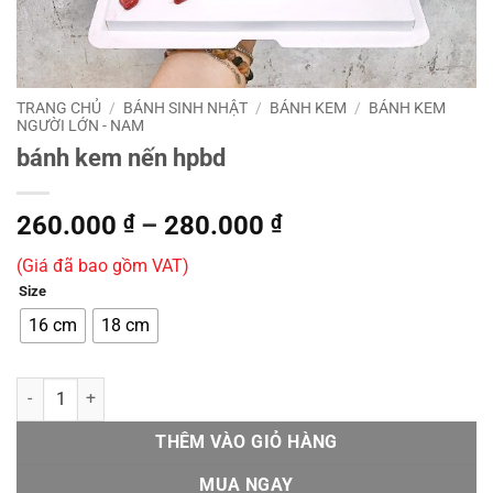
TRANG CHỦ
/
BÁNH SINH NHẬT
/
BÁNH KEM
/
BÁNH KEM
NGƯỜI LỚN - NAM
bánh kem nến hpbd
Khoảng
260.000
₫
–
280.000
₫
giá:
(Giá đã bao gồm VAT)
từ
Size
260.000 ₫
đến
16 cm
18 cm
280.000 ₫
bánh kem nến hpbd số lượng
THÊM VÀO GIỎ HÀNG
MUA NGAY