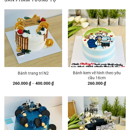
Bánh kem vẽ hình theo yêu
Bánh trang trí N2
cầu 16cm
Khoảng
260.000
₫
–
400.000
₫
260.000
₫
giá:
từ
260.000 ₫
đến
400.000 ₫