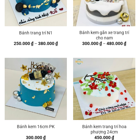
Bánh kem gắn xe trang trí
Bánh trang trí N1
cho nam
Khoảng
Khoản
250.000
₫
–
380.000
₫
300.000
₫
–
480.000
₫
giá:
giá:
từ
từ
250.000 ₫
300.00
đến
đến
380.000 ₫
480.00
Bánh kem trang trí hoa
Bánh kem 16cm PK
phượng 24cm
300.000
₫
450.000
₫