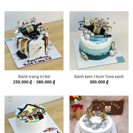
Bánh trang trí N4
Bánh kem 16cm Tone xanh
Khoảng
250.000
₫
–
380.000
₫
300.000
₫
giá:
từ
250.000 ₫
đến
380.000 ₫