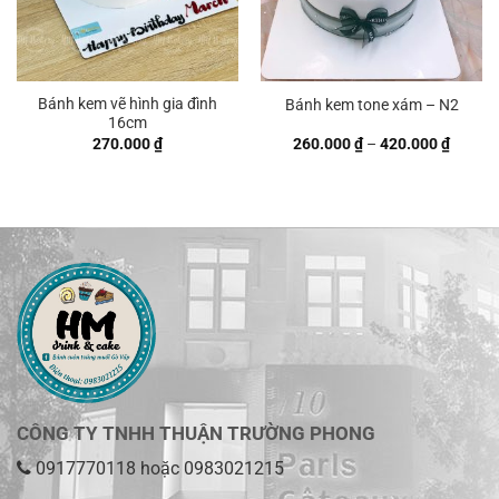
Bánh kem vẽ hình gia đình
Bánh kem tone xám – N2
16cm
Khoản
270.000
₫
260.000
₫
–
420.000
₫
giá:
từ
260.00
đến
420.00
CÔNG TY TNHH THUẬN TRƯỜNG PHONG
0917770118
hoặc
0983021215