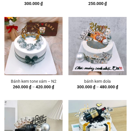
300.000
₫
250.000
₫
Bánh kem tone xám – N2
bánh kem dola
Khoảng
Khoản
260.000
₫
–
420.000
₫
300.000
₫
–
480.000
₫
giá:
giá:
từ
từ
260.000 ₫
300.00
đến
đến
420.000 ₫
480.00