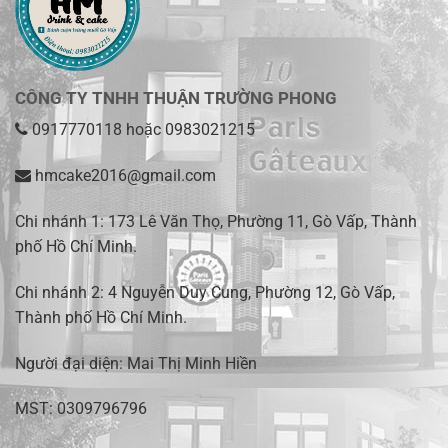
CÔNG TY TNHH THUẬN TRƯỜNG PHONG
0917770118
hoặc
0983021215
hmcake2016@gmail.com
Chi nhánh 1:
173 Lê Văn Thọ, Phường 11, Gò Vấp, Thành
phố Hồ Chí Minh
.
Chi nhánh 2:
4 Nguyễn Duy Cung, Phường 12, Gò Vấp,
Thành phố Hồ Chí Minh.
Người đại diện: Mai Thị Minh Hiền
MST: 0309796796