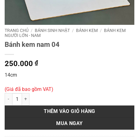
TRANG CHỦ
/
BÁNH SINH NHẬT
/
BÁNH KEM
/
BÁNH KEM
NGƯỜI LỚN - NAM
Bánh kem nam 04
250.000
₫
14cm
(Giá đã bao gồm VAT)
Bánh kem nam 04 số lượng
THÊM VÀO GIỎ HÀNG
MUA NGAY