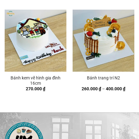
từ
từ
250.000 ₫
260.00
đến
đến
380.000 ₫
450.00
Bánh kem vẽ hình gia đình
Bánh trang trí N2
16cm
Khoản
270.000
₫
260.000
₫
–
400.000
₫
giá:
từ
260.00
đến
400.00