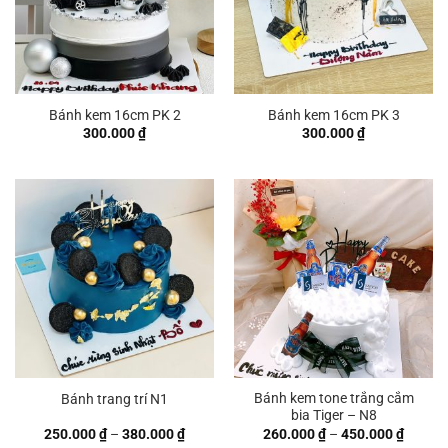
Bánh kem 16cm PK 2
Bánh kem 16cm PK 3
300.000
₫
300.000
₫
Bánh kem tone trắng cắm
Bánh trang trí N1
bia Tiger – N8
Khoảng
Khoản
250.000
₫
–
380.000
₫
260.000
₫
–
450.000
₫
giá:
giá: