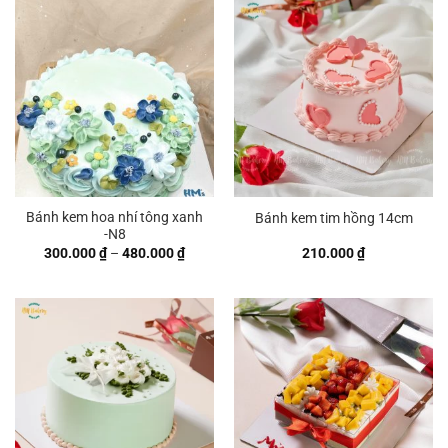
Bánh kem hoa nhí tông xanh
Bánh kem tim hồng 14cm
-N8
Khoảng
300.000
₫
–
480.000
₫
210.000
₫
giá:
từ
300.000 ₫
đến
480.000 ₫