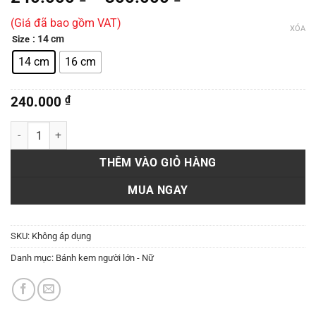
giá:
(Giá đã bao gồm VAT)
từ
XÓA
: 14 cm
Size
240.000 ₫
đến
14 cm
16 cm
300.000 ₫
240.000
₫
Bánh kem hoa Tulip số lượng
THÊM VÀO GIỎ HÀNG
MUA NGAY
SKU:
Không áp dụng
Danh mục:
Bánh kem người lớn - Nữ