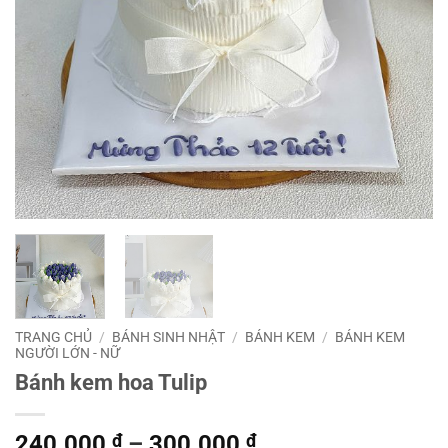
TRANG CHỦ
/
BÁNH SINH NHẬT
/
BÁNH KEM
/
BÁNH KEM
NGƯỜI LỚN - NỮ
Bánh kem hoa Tulip
Khoảng
240.000
₫
–
300.000
₫