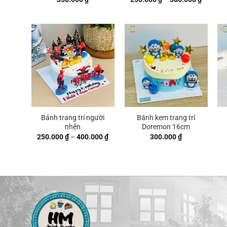
giá:
từ
250.000
đến
380.000
Bánh trang trí người
Bánh kem trang trí
nhện
Doremon 16cm
Khoảng
250.000
₫
–
400.000
₫
300.000
₫
giá:
từ
250.000 ₫
đến
400.000 ₫