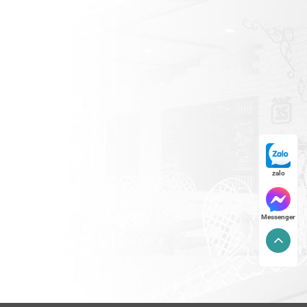
zalo
Messenger