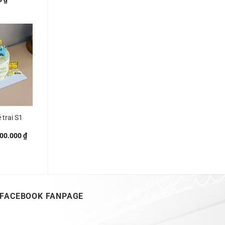
trai S1
Khoảng
00.000
₫
giá:
từ
250.000 ₫
đến
300.000 ₫
FACEBOOK FANPAGE