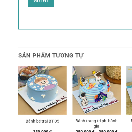
SẢN PHẨM TƯƠNG TỰ
Bánh trang trí phi hành
Bánh bé trai BT 05
gia
Khoảng
350.000
₫
250.000
₫
–
380.000
₫