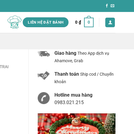
0
₫
0
LIÊN HỆ ĐẶT BÁNH
Giao hàng
Theo App dịch vụ
Ahamove, Grab
TRAI
Thanh toán
Ship cod / Chuyển
khoản
Hotline mua hàng
0983.021.215