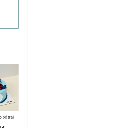
 bé trai
m
0
₫