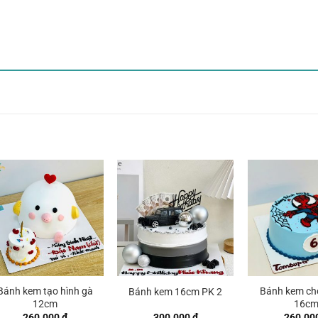
Bánh kem tạo hình gà
Bánh kem cho
Bánh kem 16cm PK 2
12cm
16c
260.000
₫
300.000
₫
260.00