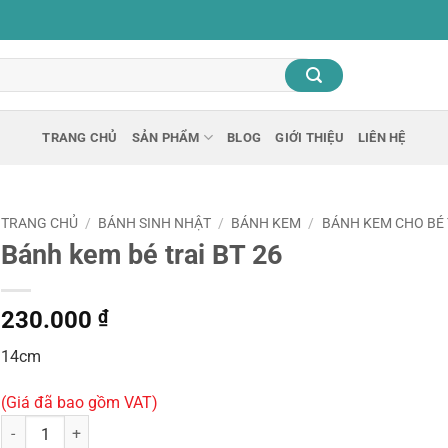
TRANG CHỦ
SẢN PHẨM
BLOG
GIỚI THIỆU
LIÊN HỆ
TRANG CHỦ
/
BÁNH SINH NHẬT
/
BÁNH KEM
/
BÁNH KEM CHO BÉ 
Bánh kem bé trai BT 26
230.000
₫
14cm
(Giá đã bao gồm VAT)
Bánh kem bé trai BT 26 số lượng