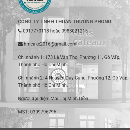
CÔNG TY TNHH THUẬN TRƯỜNG PHONG
0917770118
hoặc
0983021215
hmcake2016@gmail.com
Chi nhánh 1:
173 Lê Văn Thọ, Phường 11, Gò Vấp,
Thành phố Hồ Chí Minh
.
Chi nhánh 2:
4 Nguyễn Duy Cung, Phường 12, Gò Vấp,
Thành phố Hồ Chí Minh.
Người đại diện: Mai Thị Minh Hiền
MST: 0309796796