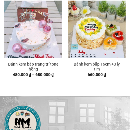
Bánh kem bắp trang trí tone
Bánh kem bắp 16cm +3 ly
hồng
tim
Khoảng
480.000
₫
–
680.000
₫
660.000
₫
giá:
từ
480.000 ₫
đến
680.000 ₫