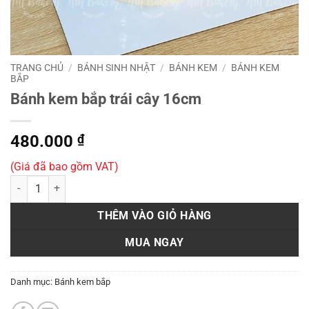
TRANG CHỦ
/
BÁNH SINH NHẬT
/
BÁNH KEM
/
BÁNH KEM
BẮP
Bánh kem bắp trái cây 16cm
480.000
₫
(Giá đã bao gồm VAT)
Bánh kem bắp trái cây 16cm số lượng
THÊM VÀO GIỎ HÀNG
MUA NGAY
Danh mục:
Bánh kem bắp