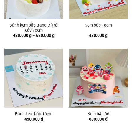
Bánh kem bắp trang trí trái
Kem bắp 16cm
cây 16cm
Khoảng
480.000
₫
–
680.000
₫
480.000
₫
giá:
từ
480.000 ₫
đến
680.000 ₫
Bánh kem bắp 16cm
Kem bắp 06
450.000
₫
630.000
₫