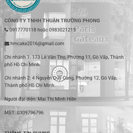
CÔNG TY TNHH THUẬN TRƯỜNG PHONG
0917770118
hoặc
0983021215
hmcake2016@gmail.com
Chi nhánh 1:
173 Lê Văn Thọ, Phường 11, Gò Vấp, Thành
phố Hồ Chí Minh
.
Chi nhánh 2:
4 Nguyễn Duy Cung, Phường 12, Gò Vấp,
Thành phố Hồ Chí Minh.
Người đại diện: Mai Thị Minh Hiền
MST: 0309796796