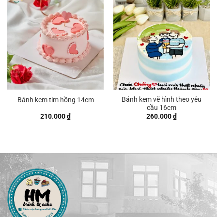
480.000 ₫
440.00
Bánh kem vẽ hình theo yêu
Bánh kem tim hồng 14cm
cầu 16cm
210.000
₫
260.000
₫