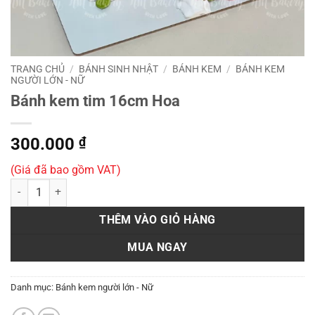
TRANG CHỦ
/
BÁNH SINH NHẬT
/
BÁNH KEM
/
BÁNH KEM
NGƯỜI LỚN - NỮ
Bánh kem tim 16cm Hoa
300.000
₫
(Giá đã bao gồm VAT)
Bánh kem tim 16cm Hoa số lượng
THÊM VÀO GIỎ HÀNG
MUA NGAY
Danh mục:
Bánh kem người lớn - Nữ