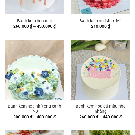
Bánh kem hoa nhỏ
Bánh kem nơ 14cm M1
Khoảng
260.000
₫
–
450.000
₫
210.000
₫
giá:
từ
260.000 ₫
đến
450.000 ₫
Bánh kem hoa nhí tông xanh
Bánh kem hoa đủ màu nhẹ
-N8
nhàng
Khoảng
Khoản
300.000
₫
–
480.000
₫
260.000
₫
–
440.000
₫
giá:
giá:
từ
từ
300.000 ₫
260.00
đến
đến