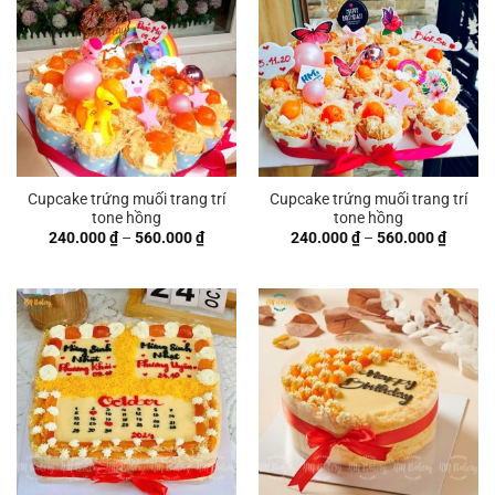
Cupcake trứng muối trang trí
Cupcake trứng muối trang trí
tone hồng
tone hồng
Khoảng
Khoản
240.000
₫
–
560.000
₫
240.000
₫
–
560.000
₫
giá:
giá:
từ
từ
240.000 ₫
240.00
đến
đến
560.000 ₫
560.00