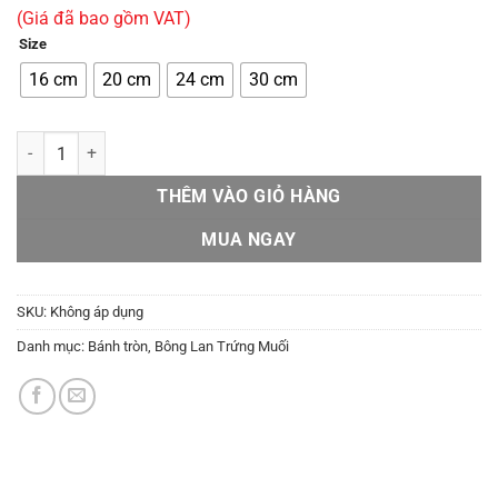
giá:
(Giá đã bao gồm VAT)
từ
Size
315.000 ₫
đến
16 cm
20 cm
24 cm
30 cm
690.000 ₫
Bánh bông lan trứng muối TM 07 số lượng
THÊM VÀO GIỎ HÀNG
MUA NGAY
SKU:
Không áp dụng
Danh mục:
Bánh tròn
,
Bông Lan Trứng Muối