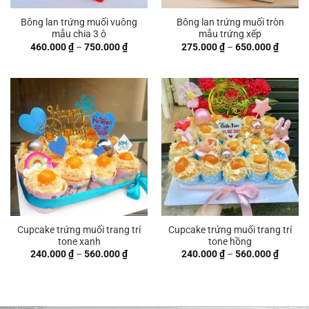
Bông lan trứng muối vuông
Bông lan trứng muối tròn
mẫu chia 3 ô
mẫu trứng xếp
Khoảng
Khoản
460.000
₫
–
750.000
₫
275.000
₫
–
650.000
₫
giá:
giá:
từ
từ
460.000 ₫
275.00
đến
đến
750.000 ₫
650.00
Cupcake trứng muối trang trí
Cupcake trứng muối trang trí
tone xanh
tone hồng
Khoảng
Khoản
240.000
₫
–
560.000
₫
240.000
₫
–
560.000
₫
giá:
giá:
từ
từ
240.000 ₫
240.00
đến
đến
560.000 ₫
560.00