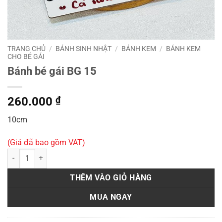
TRANG CHỦ
/
BÁNH SINH NHẬT
/
BÁNH KEM
/
BÁNH KEM
CHO BÉ GÁI
Bánh bé gái BG 15
260.000
₫
10cm
(Giá đã bao gồm VAT)
Bánh bé gái BG 15 số lượng
THÊM VÀO GIỎ HÀNG
MUA NGAY