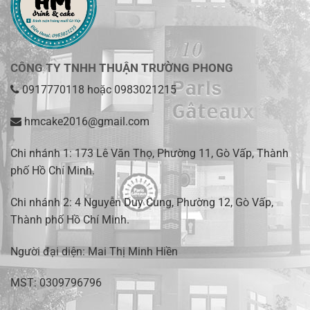
CÔNG TY TNHH THUẬN TRƯỜNG PHONG
0917770118
hoặc
0983021215
hmcake2016@gmail.com
Chi nhánh 1:
173 Lê Văn Thọ, Phường 11, Gò Vấp, Thành
phố Hồ Chí Minh
.
Chi nhánh 2:
4 Nguyễn Duy Cung, Phường 12, Gò Vấp,
Thành phố Hồ Chí Minh.
Người đại diện: Mai Thị Minh Hiền
MST: 0309796796