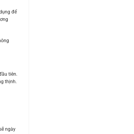
 dụng để
ương
hông
ầu tiên.
g thịnh.
 sẽ ngày