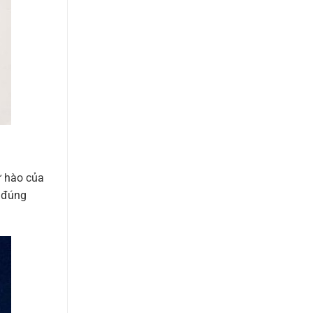
ự hào của
i đúng