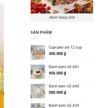
uống
trọn
gói
cho
sự
kiện
Bánh Giáng Sinh
công
ty
SẢN PHẨM
Cupcake set 12 cup
300.000
₫
Bánh kem nữ A41
450.000
₫
Bánh kem nữ A40
200.000
₫
Bánh kem nữ A39