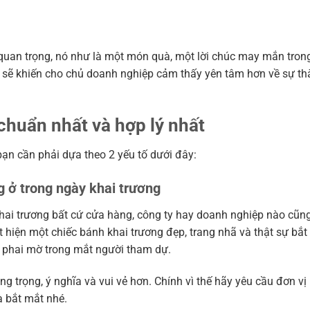
 quan trọng, nó như là một món quà, một lời chúc may mắn tron
ĩa sẽ khiến cho chủ doanh nghiệp cảm thấy yên tâm hơn về sự t
chuẩn nhất và hợp lý nhất
ạn cần phải dựa theo 2 yếu tố dưới đây:
g ở trong ngày khai trương
khai trương bất cứ cửa hàng, công ty hay doanh nghiệp nào cũn
t hiện một chiếc bánh khai trương đẹp, trang nhã và thật sự bắt
ó phai mờ trong mắt người tham dự.
g trọng, ý nghĩa và vui vẻ hơn. Chính vì thế hãy yêu cầu đơn v
à bắt mắt nhé.