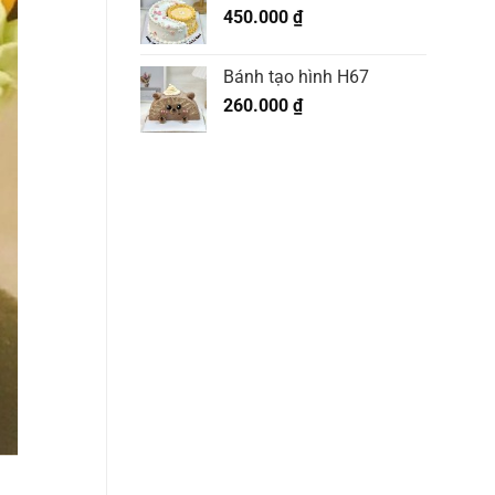
450.000
₫
Bánh tạo hình H67
260.000
₫