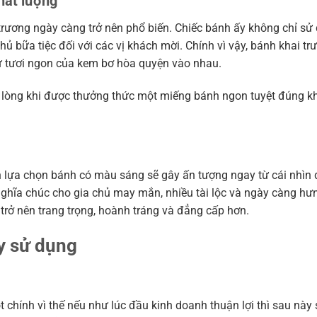
hất lượng
trương ngày càng trở nên phổ biến. Chiếc bánh ấy không chỉ sử
chủ bữa tiệc đối với các vị khách mời. Chính vì vậy, bánh khai tr
ự tươi ngon của kem bơ hòa quyện vào nhau.
i lòng khi được thưởng thức một miếng bánh ngon tuyệt đúng k
lựa chọn bánh có màu sáng sẽ gây ấn tượng ngay từ cái nhìn đ
nghĩa chúc cho gia chủ may mắn, nhiều tài lộc và ngày càng hưn
trở nên trang trọng, hoành tráng và đẳng cấp hơn.
y sử dụng
 chính vì thế nếu như lúc đầu kinh doanh thuận lợi thì sau này