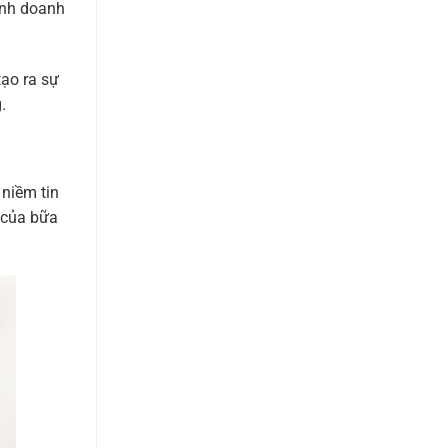
kinh doanh
tạo ra sự
.
 niềm tin
 của bữa