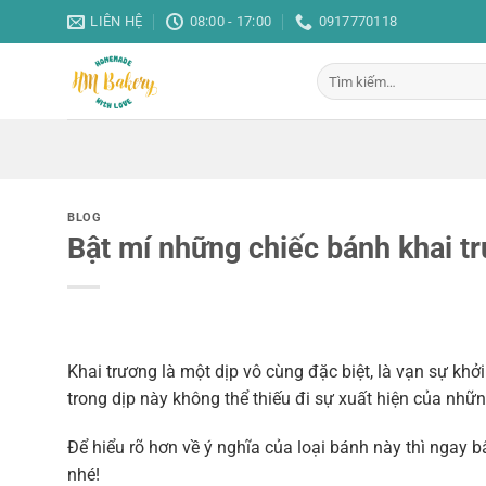
Bỏ
LIÊN HỆ
08:00 - 17:00
0917770118
qua
nội
Tìm
dung
kiếm:
BLOG
Bật mí những chiếc bánh khai trư
Khai trương là một dịp vô cùng đặc biệt, là vạn sự khở
trong dịp này không thể thiếu đi sự xuất hiện của nhữn
Để hiểu rõ hơn về ý nghĩa của loại bánh này thì ngay 
nhé!