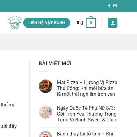
0
₫
0
LIÊN HỆ ĐẶT BÁNH
BÀI VIẾT MỚI
Mai Pizza – Hương Vị Pizza
Thủ Công: Khi mỗi bữa ăn
là một trải nghiệm trọn vẹn
Không
ì thế mà
có
Ngày Quốc Tế Phụ Nữ 8/3:
bình
luận
Gói Trọn Yêu Thương Trong
ở
Từng Vị Bánh Sweet & Chic
Mai
Pizza
dưới đây
Không
–
có
Hương
Bánh thay lời tỏ tình – Khi
bình
Vị