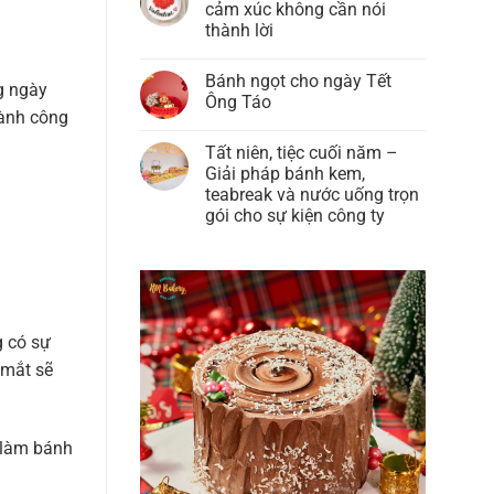
luận
cảm xúc không cần nói
Pizza
ở
Thủ
thành lời
Ngày
Công:
Quốc
Khi
Không
Tế
mỗi
có
Phụ
Bánh ngọt cho ngày Tết
bữa
bình
g ngày
Nữ
ăn
luận
Ông Táo
8/3:
ở
là
hành công
Gói
Bánh
một
Không
Trọn
thay
trải
có
Yêu
Tất niên, tiệc cuối năm –
lời
nghiệm
bình
Thương
tỏ
trọn
luận
Giải pháp bánh kem,
Trong
tình
ở
vẹn
Từng
teabreak và nước uống trọn
–
Bánh
Vị
Khi
ngọt
gói cho sự kiện công ty
Bánh
cảm
cho
Sweet
xúc
ngày
Không
&
không
Tết
có
Chic
cần
Ông
bình
nói
Táo
luận
ở
thành
Tất
lời
niên,
tiệc
g có sự
cuối
năm
 mắt sẽ
–
Giải
pháp
bánh
kem,
ị làm bánh
teabreak
và
nước