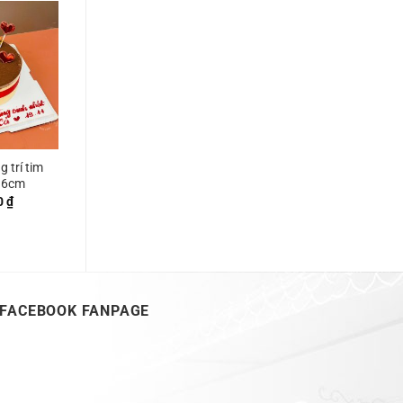
g trí tim
 16cm
0
₫
FACEBOOK FANPAGE