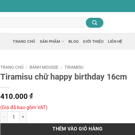
TRANG CHỦ
SẢN PHẨM
BLOG
GIỚI THIỆU
LIÊN HỆ
TRANG CHỦ
/
BÁNH MOUSSE
/
TIRAMISU
Tiramisu chữ happy birthday 16cm
410.000
₫
(Giá đã bao gồm VAT)
Tiramisu chữ happy birthday 16cm số lượng
THÊM VÀO GIỎ HÀNG