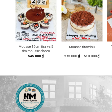
Mousse 16cm tira vs 5
Mousse tiramisu
tim mousse choco
Khoảng
545.000
₫
275.000
₫
–
510.000
₫
giá:
từ
275.000
đến
510.000