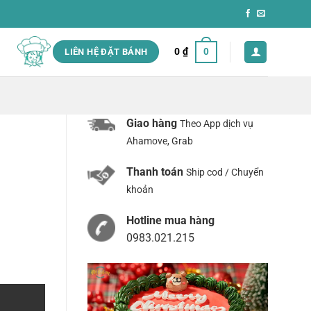
0
₫
0
LIÊN HỆ ĐẶT BÁNH
Giao hàng
Theo App dịch vụ
Ahamove, Grab
Thanh toán
Ship cod / Chuyển
khoản
Hotline mua hàng
0983.021.215