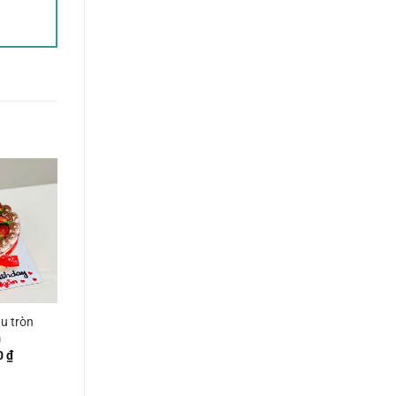
u tròn
m
0
₫