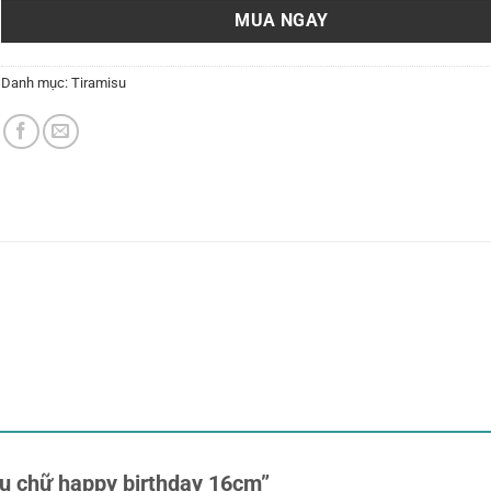
MUA NGAY
Danh mục:
Tiramisu
su chữ happy birthday 16cm”