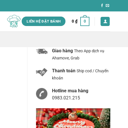
0
₫
0
LIÊN HỆ ĐẶT BÁNH
Giao hàng
Theo App dịch vụ
Ahamove, Grab
Thanh toán
Ship cod / Chuyển
khoản
Hotline mua hàng
0983.021.215