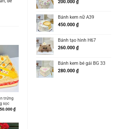
ăn, dễ
200.000
₫
Bánh kem nữ A39
450.000
₫
Bánh tạo hình H67
260.000
₫
Bánh kem bé gái BG 33
280.000
₫
n trứng
g sọc
Khoảng
50.000
₫
giá:
từ
460.000 ₫
đến