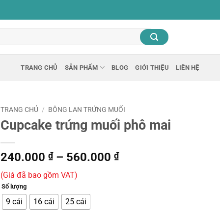
TRANG CHỦ
SẢN PHẨM
BLOG
GIỚI THIỆU
LIÊN HỆ
TRANG CHỦ
/
BÔNG LAN TRỨNG MUỐI
Cupcake trứng muối phô mai
Khoảng
240.000
₫
–
560.000
₫
giá:
(Giá đã bao gồm VAT)
từ
Số lượng
240.000 ₫
đến
9 cái
16 cái
25 cái
560.000 ₫