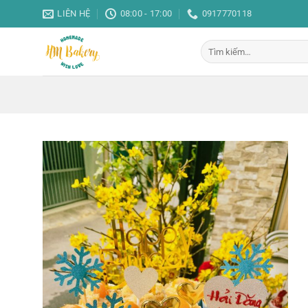
Bỏ
LIÊN HỆ
08:00 - 17:00
0917770118
qua
nội
Tìm
dung
kiếm: