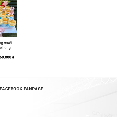
750.000 ₫
ng muối
ne hồng
Khoảng
60.000
₫
giá:
từ
240.000 ₫
đến
560.000 ₫
FACEBOOK FANPAGE