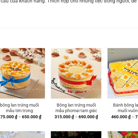
 cầu của khách hàng. Thích hợp cho những tiệc đông người, dễ 
bông lan trứng muối
Bông lan trứng muối
Bánh bông la
mẫu tim trong
mẫu phomai tam giác
muối vuôn
Khoảng
Khoảng
275.000
₫
–
650.000
₫
315.000
₫
–
690.000
₫
460.000
₫
–
7
giá:
giá:
từ
từ
 ₫
275.000 ₫
315.000 ₫
đến
đến