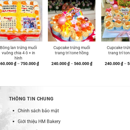
 ₫
650.000 ₫
690.000 ₫
Bông lan trứng muối
Cupcake trứng muối
Cupcake trứ
vuông chia 4 ô + in
trang trí tone hồng
trang trí to
hình
Khoảng
Khoảng
360.000
₫
–
750.000
₫
240.000
₫
–
560.000
₫
240.000
₫
–
5
giá:
giá:
từ
từ
 ₫
360.000 ₫
240.000 ₫
đến
đến
 ₫
750.000 ₫
560.000 ₫
THÔNG TIN CHUNG
Chính sách bảo mật
Giới thiệu HM Bakery