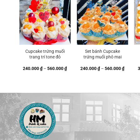
560.000 ₫
750.000
Cupcake trứng muối
Set bánh Cupcake
trang trí tone đỏ
trứng muối phô mai
Khoảng
Khoảng
240.000
₫
–
560.000
₫
240.000
₫
–
560.000
₫
giá:
giá:
từ
từ
240.000 ₫
240.000
đến
đến
560.000 ₫
560.000