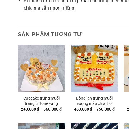
Set bánh được trang trí đẹp mắt linh động theo nhu
chia mà vẫn ngon miệng.
SẢN PHẨM TƯƠNG TỰ
Cupcake trứng muối
Bông lan trứng muối
trang trí tone vàng
vuông mẫu chia 3 ô
Khoảng
Khoảng
240.000
₫
–
560.000
₫
460.000
₫
–
750.000
₫
giá:
giá:
từ
từ
240.000 ₫
460.000
đến
đến