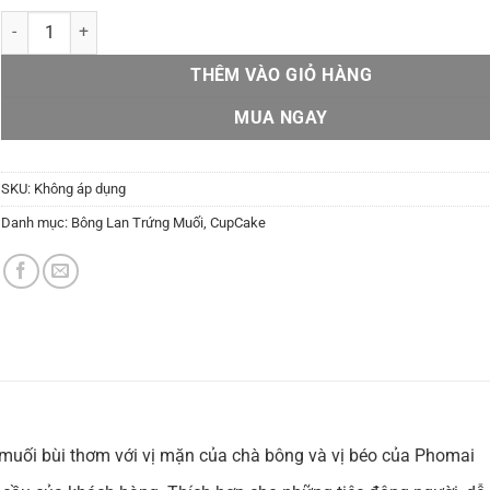
Cupcake trứng muối phô mai số lượng
THÊM VÀO GIỎ HÀNG
MUA NGAY
SKU:
Không áp dụng
Danh mục:
Bông Lan Trứng Muối
,
CupCake
 muối bùi thơm với vị mặn của chà bông và vị béo của Phomai