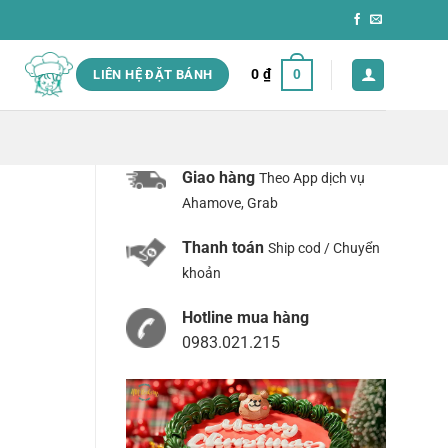
0
₫
0
LIÊN HỆ ĐẶT BÁNH
Giao hàng
Theo App dịch vụ
Ahamove, Grab
Thanh toán
Ship cod / Chuyển
khoản
Hotline mua hàng
0983.021.215