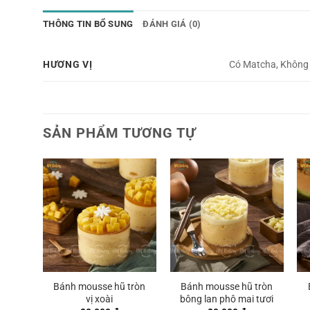
THÔNG TIN BỔ SUNG
ĐÁNH GIÁ (0)
HƯƠNG VỊ
Có Matcha, Không
SẢN PHẨM TƯƠNG TỰ
Bánh mousse hũ tròn
Bánh mousse hũ tròn
vị xoài
bông lan phô mai tươi