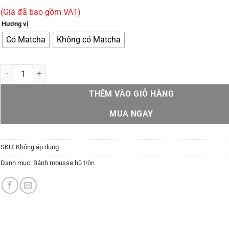
(Giá đã bao gồm VAT)
Hương vị
Có Matcha
Không có Matcha
Bánh mousse hũ tròn (set 6) số lượng
THÊM VÀO GIỎ HÀNG
MUA NGAY
SKU:
Không áp dụng
Danh mục:
Bánh mousse hũ tròn