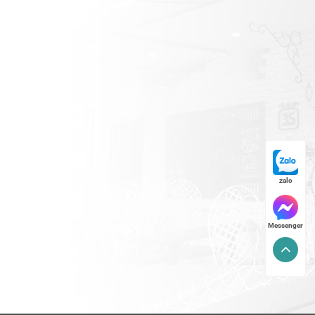
zalo
Messenger