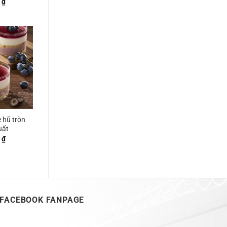
0
₫
 hũ tròn
uất
0
₫
FACEBOOK FANPAGE