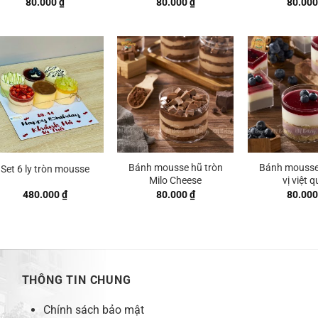
80.000
₫
80.000
₫
80.00
Bánh mousse hũ tròn
Bánh mousse
Set 6 ly tròn mousse
Milo Cheese
vị việt q
480.000
₫
80.000
₫
80.00
THÔNG TIN CHUNG
Chính sách bảo mật