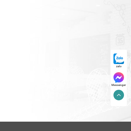
zalo
Messenger