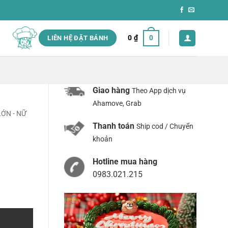
0
₫
0
LIÊN HỆ ĐẶT BÁNH
Giao hàng
Theo App dịch vụ
Ahamove, Grab
ỚN - NỮ
Thanh toán
Ship cod / Chuyển
khoản
Hotline mua hàng
0983.021.215