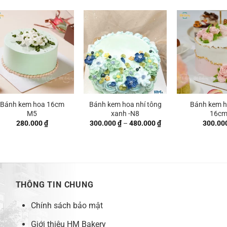
từ
300.000 ₫
đến
500.000 ₫
Bánh kem hoa 16cm
Bánh kem hoa nhí tông
Bánh kem 
M5
xanh -N8
16c
Khoảng
280.000
₫
300.000
₫
–
480.000
₫
300.00
giá:
từ
300.000 ₫
đến
480.000 ₫
THÔNG TIN CHUNG
Chính sách bảo mật
Giới thiệu HM Bakery