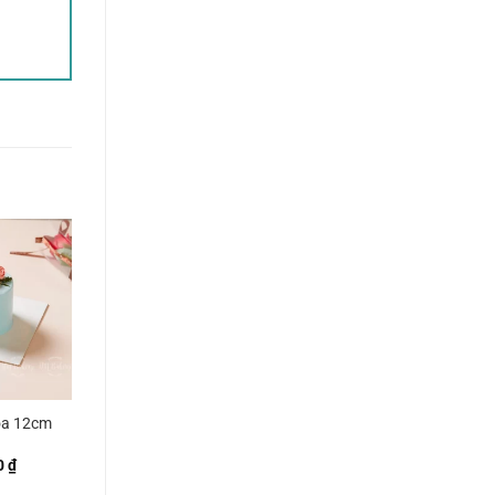
oa 12cm
0
₫