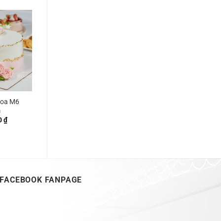
hoa M6
m
0
₫
FACEBOOK FANPAGE