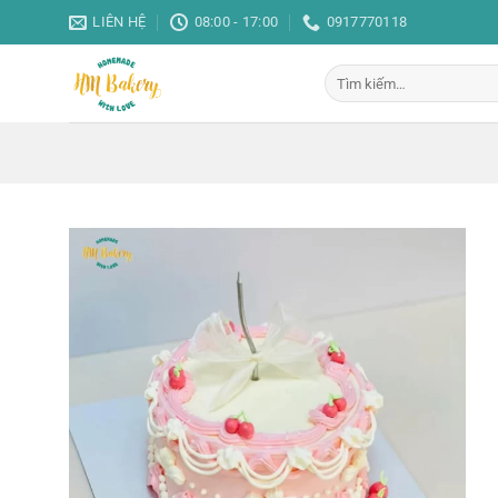
Bỏ
LIÊN HỆ
08:00 - 17:00
0917770118
qua
nội
Tìm
dung
kiếm: