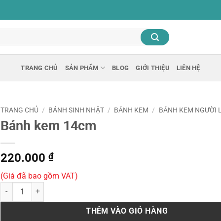
TRANG CHỦ
SẢN PHẨM
BLOG
GIỚI THIỆU
LIÊN HỆ
TRANG CHỦ
/
BÁNH SINH NHẬT
/
BÁNH KEM
/
BÁNH KEM NGƯỜI L
Bánh kem 14cm
220.000
₫
(Giá đã bao gồm VAT)
Bánh kem 14cm số lượng
THÊM VÀO GIỎ HÀNG