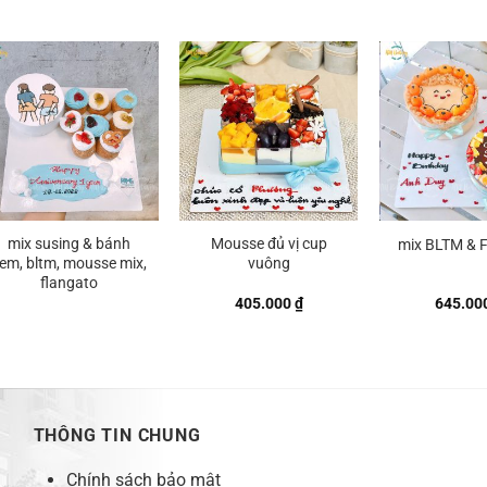
mix susing & bánh
Mousse đủ vị cup
mix BLTM & 
em, bltm, mousse mix,
vuông
flangato
405.000
₫
645.00
THÔNG TIN CHUNG
Chính sách bảo mật