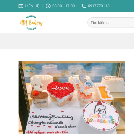
Bỏ
LIÊN HỆ
08:00 - 17:00
0917770118
qua
nội
Tìm
dung
kiếm: